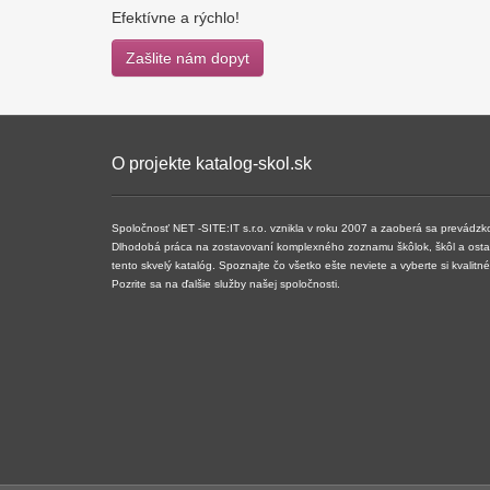
Efektívne a rýchlo!
Zašlite nám dopyt
O projekte katalog-skol.sk
Spoločnosť NET -SITE:IT s.r.o. vznikla v roku 2007 a ​​zaoberá sa prevádz
Dlhodobá práca na zostavovaní komplexného zoznamu škôlok, škôl a ostatn
tento skvelý katalóg. Spoznajte čo všetko ešte neviete a vyberte si kvalit
Pozrite sa na ďalšie služby našej spoločnosti.