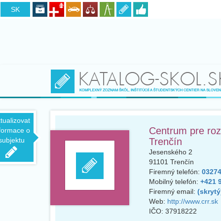
CZ
SK
tualizovat
Centrum pre roz
formace o
subjektu
Trenčín
Jesenského 2
91101
Trenčín
Firemný telefón:
032748
Mobilný telefón:
+421 9
Firemný email:
(skrytý
Web:
http://www.crr.sk
IČO:
37918222