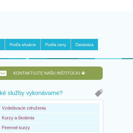
b
Podľa situácie
Podľa ceny
Databáza
KONTAKTUJTE NAŠU INŠTITÚCIU
ké služby vykonávame?
Vzdelávacie združenia
Kurzy a školenia
Firemné kurzy