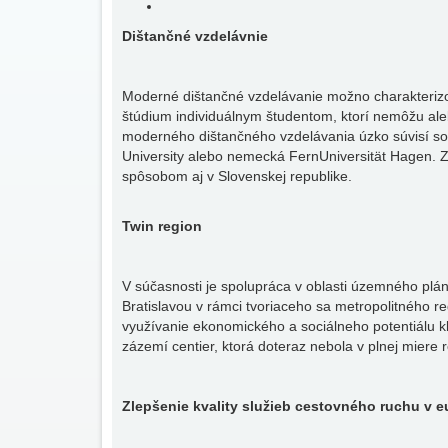
Dištančné vzdelávnie
Moderné dištančné vzdelávanie možno charakterizo
štúdium individuálnym študentom, ktorí nemôžu al
moderného dištančného vzdelávania úzko súvisí so z
University alebo nemecká FernUniversität Hagen. 
spôsobom aj v Slovenskej republike.
Twin region
V súčasnosti je spolupráca v oblasti územného pl
Bratislavou v rámci tvoriaceho sa metropolitného r
využívanie ekonomického a sociálneho potentiálu 
zázemí centier, ktorá doteraz nebola v plnej miere r
Zlepšenie kvality služieb cestovného ruchu v 