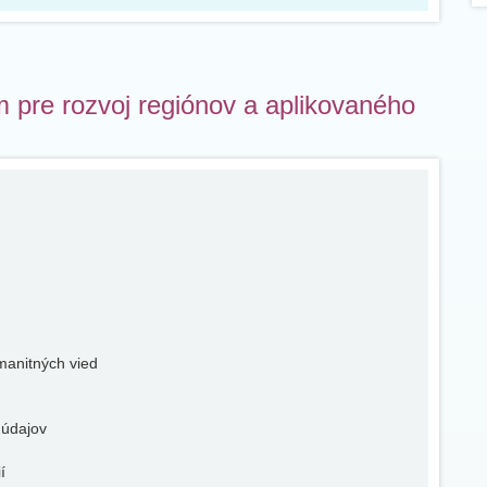
um pre rozvoj regiónov a aplikovaného
manitných vied
 údajov
í