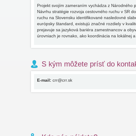
Projekt svojím zameraním vychádza z Národného pr
Návrhu stratégie rozvoja cestovného ruchu v SR do 
ruchu na Slovensku identifikované nasledovné slab
európsky štandard, existujú značné rozdiely v kval
prejavuje sa jazyková bariéra zamestnancov a obyv
úrovniach je rovnako, ako koordinácia na lokálnej 
S kým môžete prísť do konta
E-mail:
crr@crr.sk