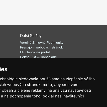
Další Služby
Verejné Zmluvné Podmienky
Prenájom webových stránok
PR článok na portál
i
Pekné LOGO kancelárie
ateľa
Napíšeme odborný text
Školenie predaj
a
ies
Databázový software k prenájmu
echnológie sledovania používame na zlepšenie vášho
ašich webových stránok, na to, aby sme vám
 obsah a cielené reklamy, na analýzu návštevnosti
.
a na pochopenie toho, odkiaľ naši návštevníci