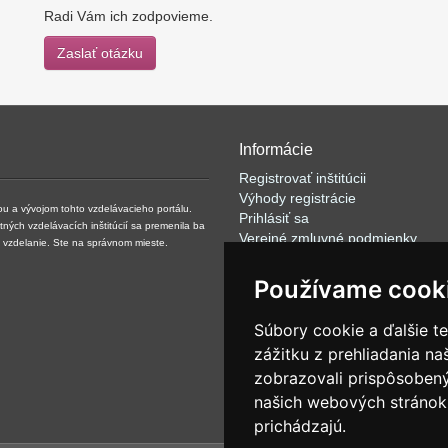
Radi Vám ich zodpovieme.
Zaslať otázku
Informácie
Registrovať inštitúcii
Výhody registrácie
kou a vývojom tohto vzdelávacieho portálu.
Prihlásiť sa
ých vzdelávacích inštitúcií sa premenila ba
Verejné zmluvné podmienky
né vzdelanie. Ste na správnom mieste.
Klientské podmienky prevádzkov
VOP
Používame cook
FAQ
Články
Súbory cookie a ďalšie t
Rýchle vyhľadávanie
zážitku z prehliadania n
Partneri
zobrazovali prispôsobený
Ponuka pre mediálne agentúry
O spoločnosti NET -SITE:IT s.r.o
našich webových stránok 
prichádzajú.