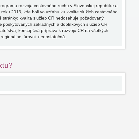
ogramu rozvoja cestovného ruchu v Slovenskej republike a
roku 2013, kde boli vo vzťahu ku kvalite služieb cestovného
é stránky: kvalita služieb CR nedosahuje požadovaný
ite poskytovaných základných a doplnkových služieb CR,
ateľstva, koncepčná príprava k rozvoju CR na všetkých
a regionálnej úrovni nedostatočná.
ktu?