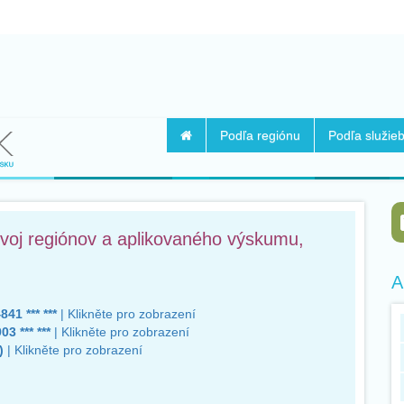
Podľa regiónu
Podľa služie
voj regiónov a aplikovaného výskumu,
A
41 *** ***
| Klikněte pro zobrazení
03 *** ***
| Klikněte pro zobrazení
)
| Klikněte pro zobrazení